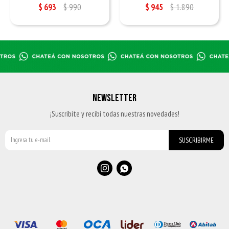
$
693
$
990
$
945
$
1.890
NEWSLETTER
¡Suscribite y recibí todas nuestras novedades!
SUSCRIBIRME

