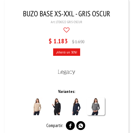
BUZO BASE XS-XXL - GRIS OSCUR
LTD6522 GRIS OSCUR
$
1.183
$
1.690
30
Variantes:

