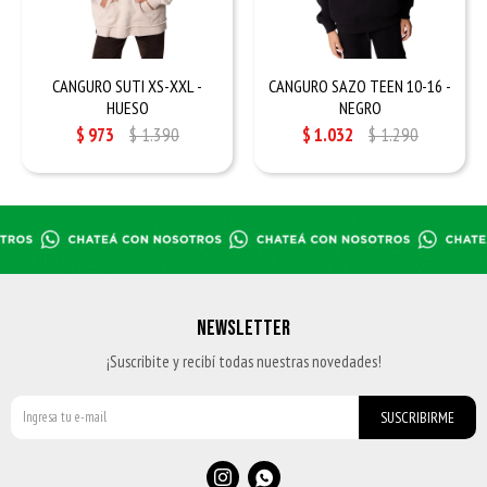
CANGURO SUTI XS-XXL -
CANGURO SAZO TEEN 10-16 -
HUESO
NEGRO
$
973
$
1.390
$
1.032
$
1.290
NEWSLETTER
¡Suscribite y recibí todas nuestras novedades!
SUSCRIBIRME

