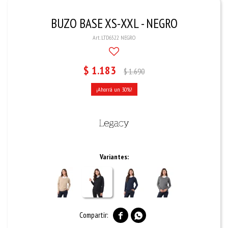
BUZO BASE XS-XXL - NEGRO
LTD6522 NEGRO
$
1.183
$
1.690
30
Variantes:

