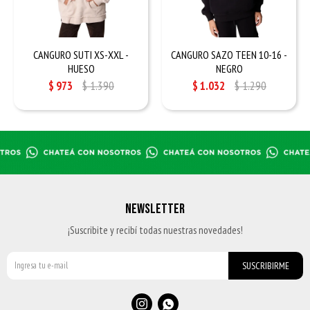
CANGURO SUTI XS-XXL -
CANGURO SAZO TEEN 10-16 -
HUESO
NEGRO
$
973
$
1.390
$
1.032
$
1.290
NEWSLETTER
¡Suscribite y recibí todas nuestras novedades!
SUSCRIBIRME

