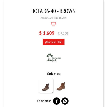
BOTA 36-40 - BROWN
82A1148-I568 BROWN
$
1.609
$
2.299
30
Variantes:

