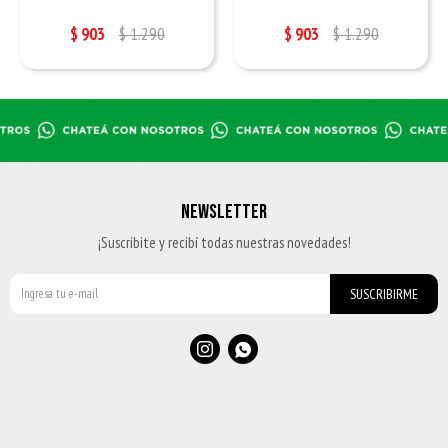
$
903
$
1.290
$
903
$
1.290
NEWSLETTER
¡Suscribite y recibí todas nuestras novedades!
SUSCRIBIRME

