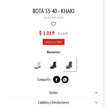
BOTA 35-40 - KHAKI
ZD-6564 KHAKI
$
1.019
$
1.699
40
Variantes:


Envíos
Cambios y Devoluciones