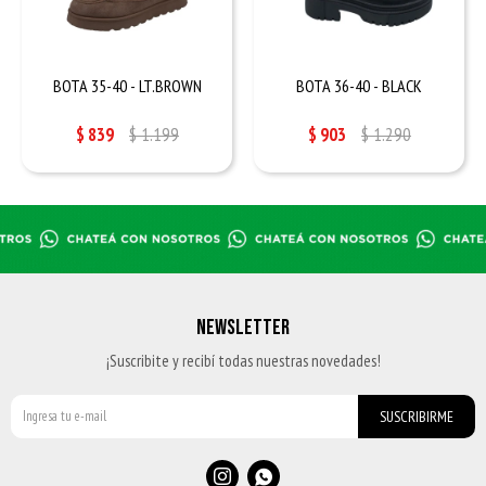
BOTA 35-40 - LT.BROWN
BOTA 36-40 - BLACK
$
839
$
1.199
$
903
$
1.290
NEWSLETTER
¡Suscribite y recibí todas nuestras novedades!
SUSCRIBIRME

