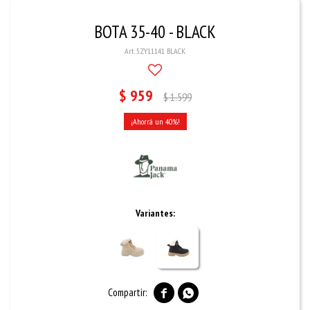
BOTA 35-40 - BLACK
5ZY11141 BLACK
$
959
$
1.599
40
Variantes:

