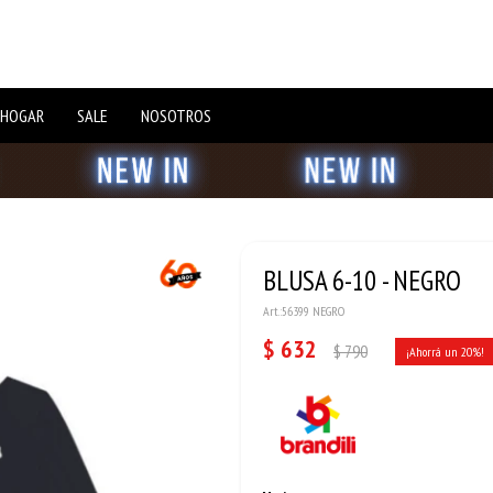
 HOGAR
SALE
NOSOTROS
BLUSA 6-10 - NEGRO
56399 NEGRO
$
632
$
790
20