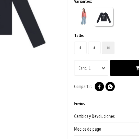
Variantes:
Talle:
6
8
10
1


Envíos
Cambios y Devoluciones
Medios de pago