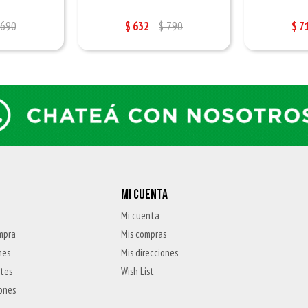
690
$
632
$
790
$
7
MI CUENTA
Mi cuenta
mpra
Mis compras
nes
Mis direcciones
ntes
Wish List
iones