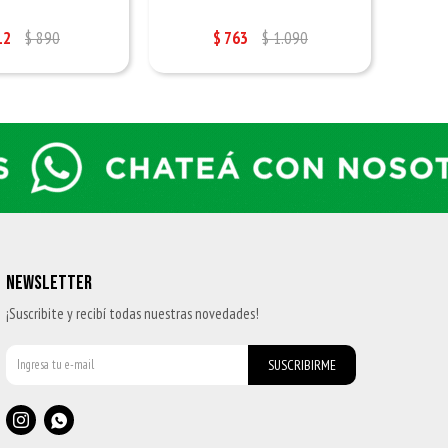
12
$
890
$
763
$
1.090
NEWSLETTER
¡Suscribite y recibí todas nuestras novedades!
SUSCRIBIRME

