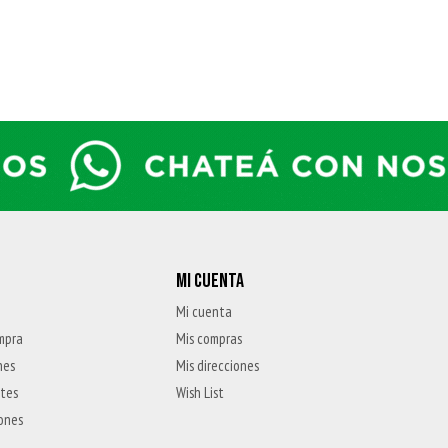
MI CUENTA
Mi cuenta
mpra
Mis compras
nes
Mis direcciones
ntes
Wish List
iones