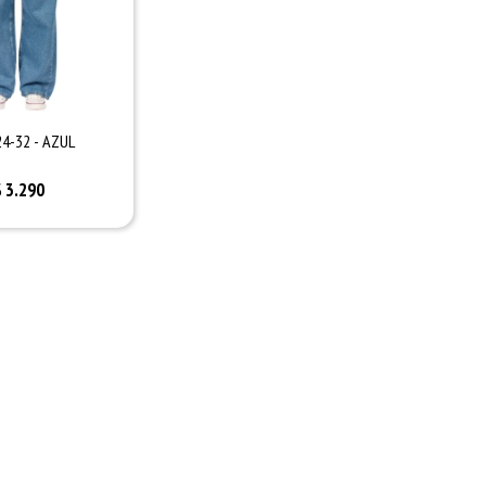
24-32 - AZUL
$
3.290