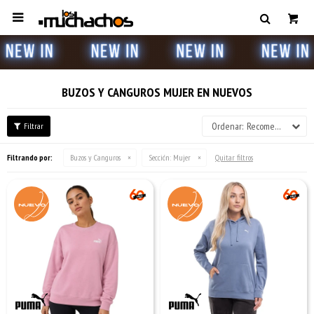

BUZOS Y CANGUROS MUJER EN NUEVOS
Recomendados
Filtrando por:
Buzos y Canguros
Sección:
Mujer
Quitar filtros