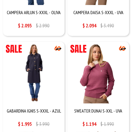
CAMPERA ARLUN S-XXXL - OLIVA
CAMPERA DAISA S-XXXL - UVA
$
2.093
$
2.990
$
2.094
$
3.490
GABARDINA IGNIS S-XXXL - AZUL
SWEATER DUNAI S-XXL - UVA
$
1.995
$
3.990
$
1.194
$
1.990