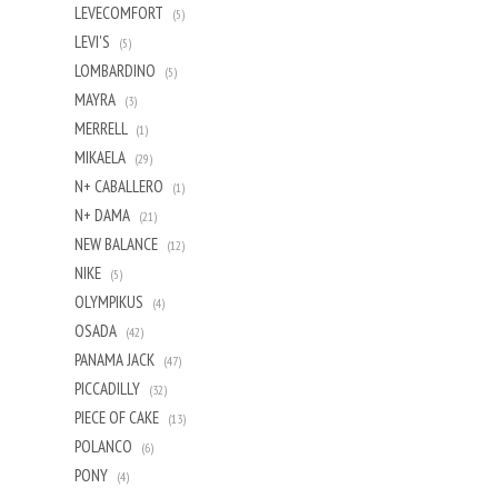
LEVECOMFORT
(5)
LEVI'S
(5)
LOMBARDINO
(5)
MAYRA
(3)
MERRELL
(1)
MIKAELA
(29)
N+ CABALLERO
(1)
N+ DAMA
(21)
NEW BALANCE
(12)
NIKE
(5)
OLYMPIKUS
(4)
OSADA
(42)
PANAMA JACK
(47)
PICCADILLY
(32)
PIECE OF CAKE
(13)
POLANCO
(6)
PONY
(4)