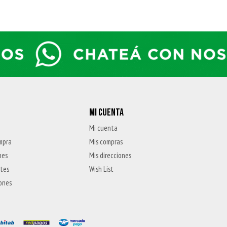
MI CUENTA
Mi cuenta
mpra
Mis compras
nes
Mis direcciones
ntes
Wish List
iones