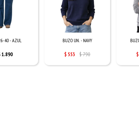
26-40 - AZUL
BUZO UN. - NAVY
BUZO
$
1.890
$
553
$
790
$