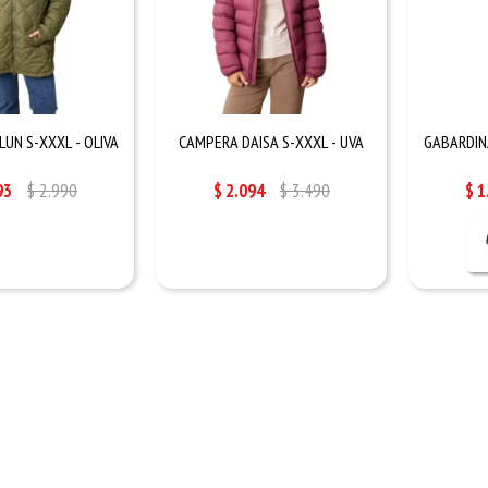
UN S-XXXL - OLIVA
CAMPERA DAISA S-XXXL - UVA
GABARDINA
93
$
2.990
$
2.094
$
3.490
$
1