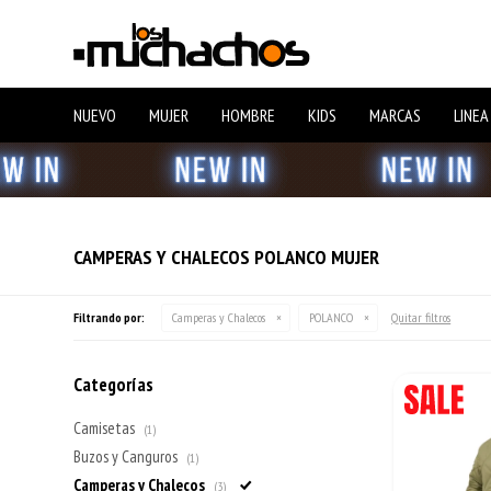
NUEVO
MUJER
HOMBRE
KIDS
MARCAS
LINEA
CAMPERAS Y CHALECOS POLANCO MUJER
Filtrando por:
Camperas y Chalecos
POLANCO
Quitar filtros
Categorías
Camisetas
(1)
Buzos y Canguros
(1)
Camperas y Chalecos
(3)