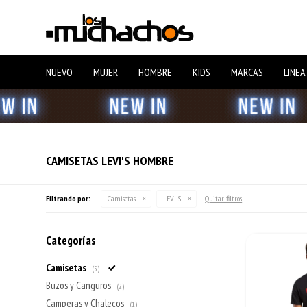
NUEVO
MUJER
HOMBRE
KIDS
MARCAS
LINEA
CAMISETAS LEVI'S HOMBRE
Filtrando por:
Camisetas
LEVI'S
Quitar filtros
Categorías
Camisetas
(5)
Buzos y Canguros
(2)
Camperas y Chalecos
(1)