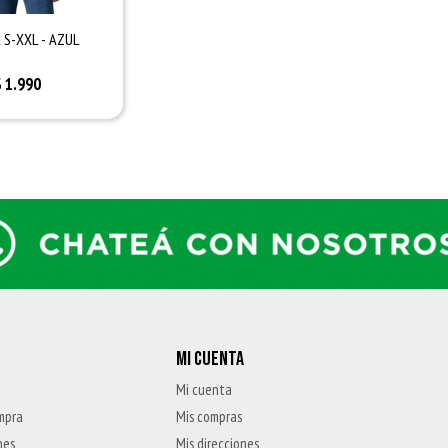
 S-XXL - AZUL
$
1.990
MI CUENTA
Mi cuenta
mpra
Mis compras
nes
Mis direcciones