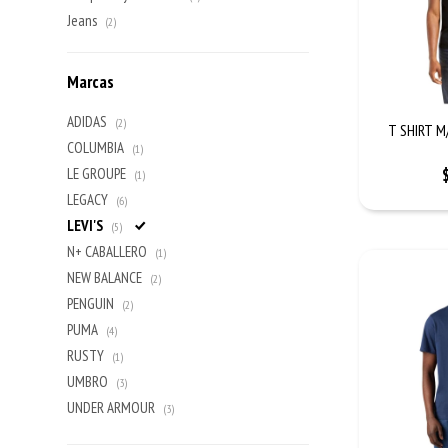
Jeans
(2)
Marcas
ADIDAS
(2)
T SHIRT M
COLUMBIA
(1)
LE GROUPE
(1)
LEGACY
(6)
LEVI'S
(5)
N+ CABALLERO
(1)
NEW BALANCE
(2)
PENGUIN
(2)
PUMA
(4)
RUSTY
(1)
UMBRO
(3)
UNDER ARMOUR
(3)