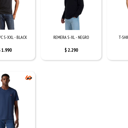
/C S-XXL - BLACK
REMERA S-XL - NEGRO
T-SHI
$
1.990
$
2.290