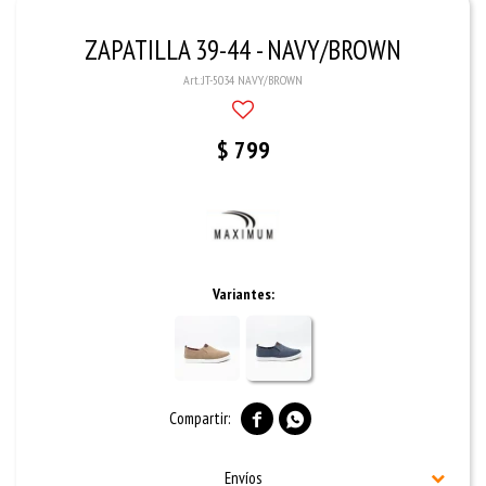
ZAPATILLA 39-44 - NAVY/BROWN
JT-5034 NAVY/BROWN
$
799
Variantes:


Envíos