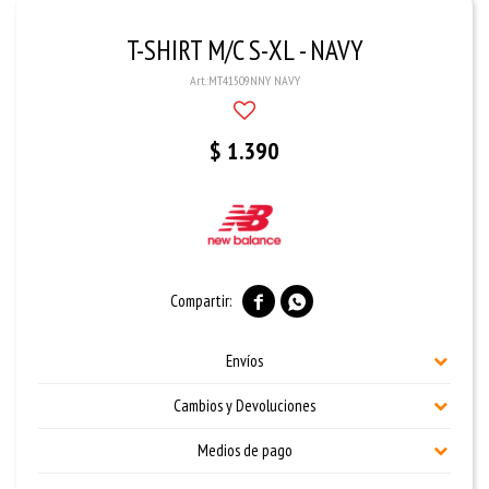
T-SHIRT M/C S-XL - NAVY
MT41509NNY NAVY
$
1.390


Envíos
Cambios y Devoluciones
Medios de pago