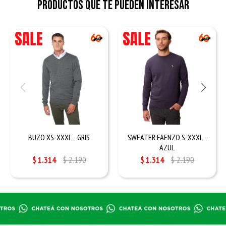
Productos que te pueden interesar
BUZO XS-XXXL - GRIS
SWEATER FAENZO S-XXXL -
AZUL
$
1.314
$
2.190
$
1.314
$
2.190