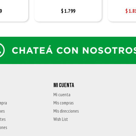
9
$
1.799
$
1.8
MI CUENTA
Mi cuenta
mpra
Mis compras
nes
Mis direcciones
ntes
Wish List
iones