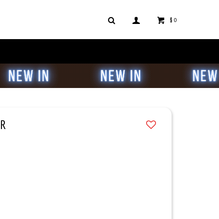
$
0
ER