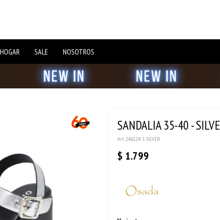
 HOGAR
SALE
NOSOTROS
SANDALIA 35-40 - SILV
24612K-3 SILVER
$
1.799