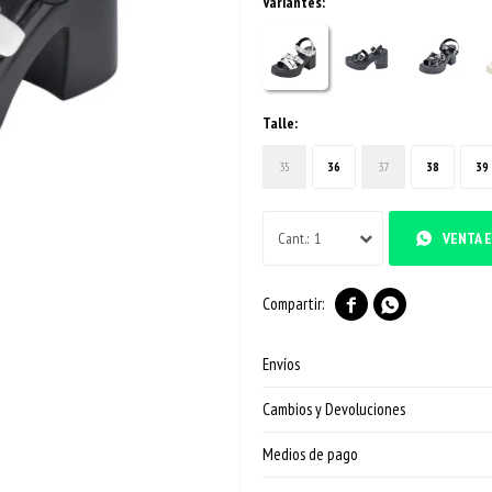
Variantes:
Talle:
35
36
37
38
39
1
VENTA E


Envíos
Cambios y Devoluciones
Medios de pago