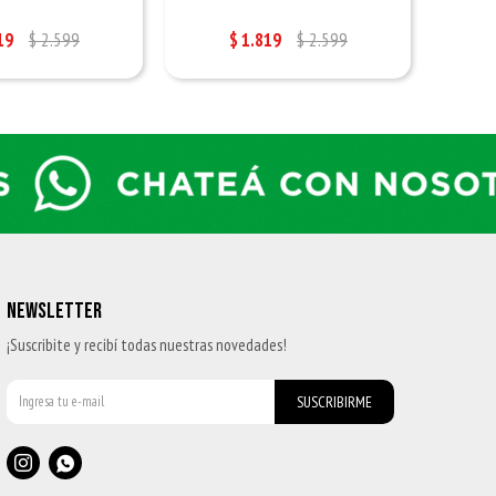
19
$
2.599
$
1.819
$
2.599
NEWSLETTER
¡Suscribite y recibí todas nuestras novedades!
SUSCRIBIRME

