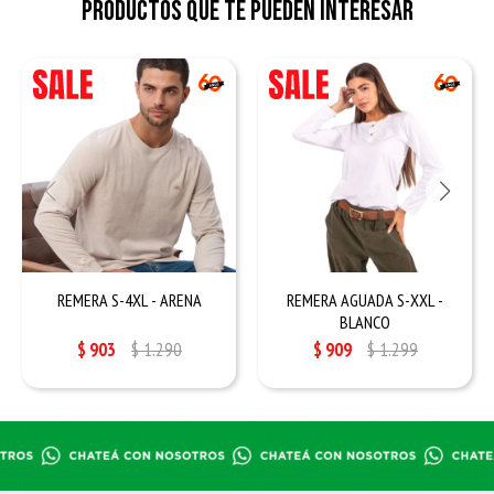
Productos que te pueden interesar
REMERA S-4XL - ARENA
REMERA AGUADA S-XXL -
BLANCO
$
903
$
1.290
$
909
$
1.299