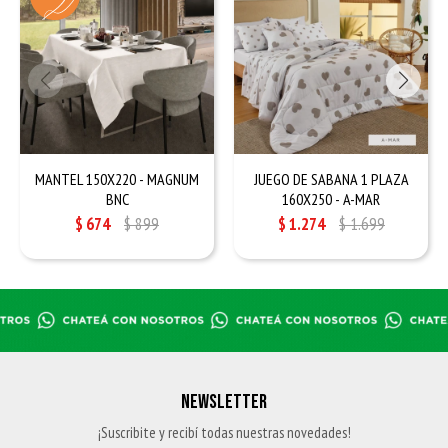
MANTEL 150X220 - MAGNUM
JUEGO DE SABANA 1 PLAZA
BNC
160X250 - A-MAR
$
674
$
899
$
1.274
$
1.699
NEWSLETTER
¡Suscribite y recibí todas nuestras novedades!