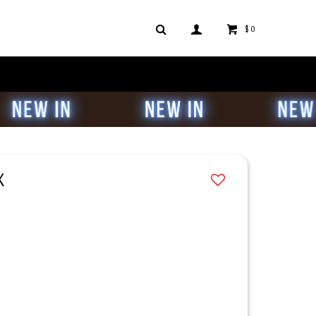
$
0
K