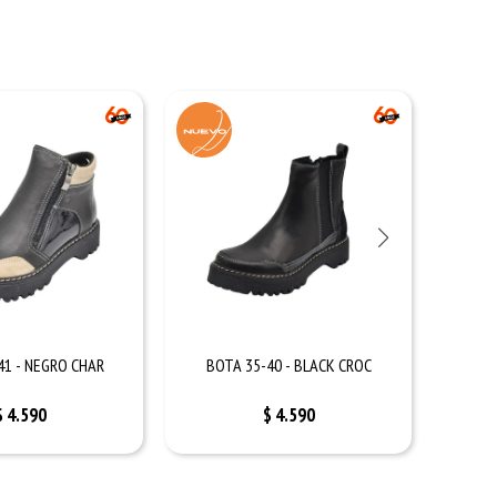
41 - NEGRO CHAR
BOTA 35-40 - BLACK CROC
BO
$
4.590
$
4.590