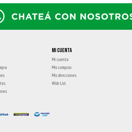
MI CUENTA
Mi cuenta
mpra
Mis compras
nes
Mis direcciones
ntes
Wish List
iones