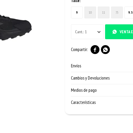
Talle:
9
10
11
7.5
9.5
1
VENTA E


Envíos
Cambios y Devoluciones
Medios de pago
Características