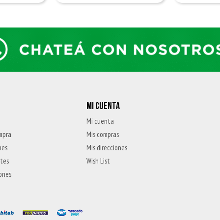
MI CUENTA
Mi cuenta
mpra
Mis compras
nes
Mis direcciones
ntes
Wish List
iones