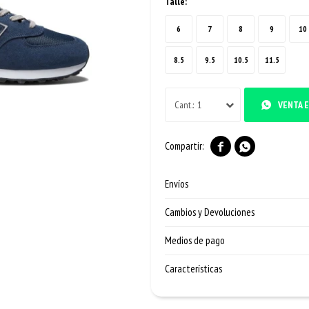
Talle:
6
7
8
9
10
8.5
9.5
10.5
11.5
1
VENTA E


Envíos
Cambios y Devoluciones
Medios de pago
Características