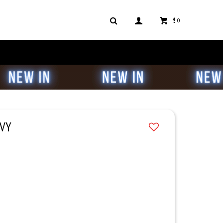
$
0
AVY