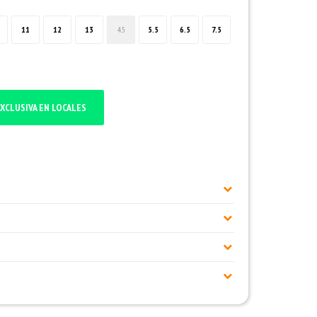
11
12
13
4.5
5.5
6.5
7.5
XCLUSIVA EN LOCALES