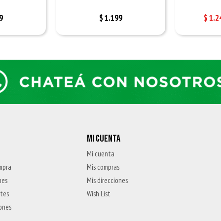
9
$
1.199
$
1.2
MI CUENTA
Mi cuenta
mpra
Mis compras
nes
Mis direcciones
ntes
Wish List
iones