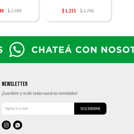
49
$
2.499
$
1.253
$
1.790
NEWSLETTER
¡Suscribite y recibí todas nuestras novedades!
SUSCRIBIRME

