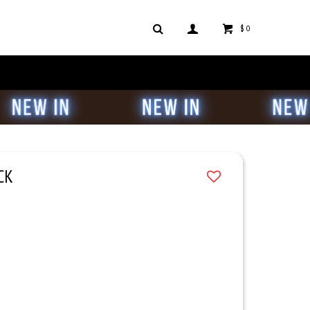
$
0
CK