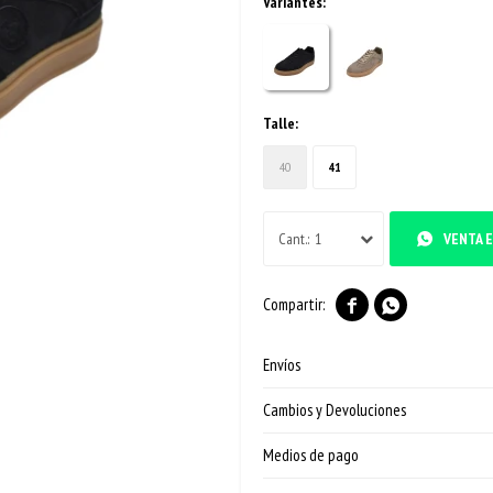
Variantes:
Talle:
40
41
1
VENTA E


Envíos
Cambios y Devoluciones
Medios de pago