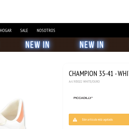
 HOGAR
SALE
NOSOTROS
CHAMPION 35-41 - WH
985022 WHITE/OURO
Este artículo está agotado.