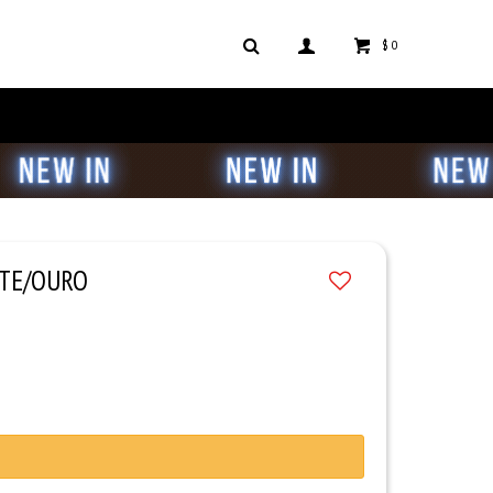
$
0
ITE/OURO