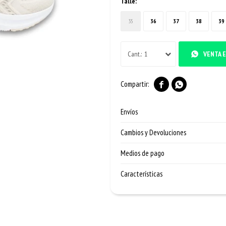
Talle:
35
36
37
38
39
1
VENTA E


Envíos
Cambios y Devoluciones
Medios de pago
Características