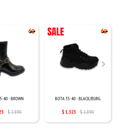
5-40 - BROWN
BOTA 35-40 - BLACK/BURG
BO
23
$
1.890
$
1.323
$
1.890