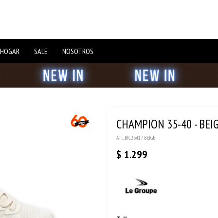
 HOGAR
SALE
NOSOTROS
CHAMPION 35-40 - BEI
BIC23417 BEIGE
$
1.299