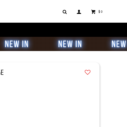
$
0
GE