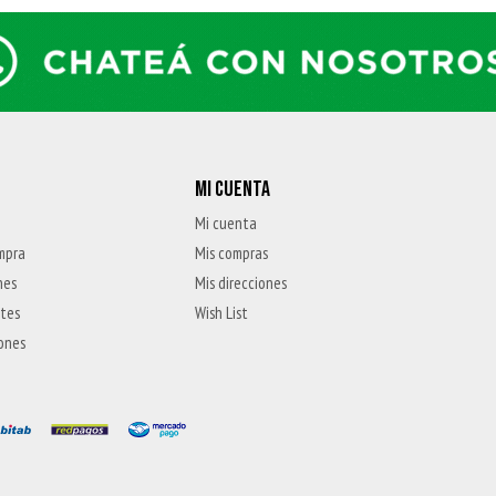
MI CUENTA
Mi cuenta
mpra
Mis compras
nes
Mis direcciones
ntes
Wish List
iones