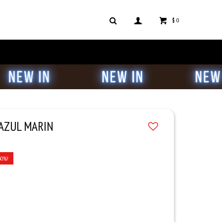
$
0
 AZUL MARIN
30