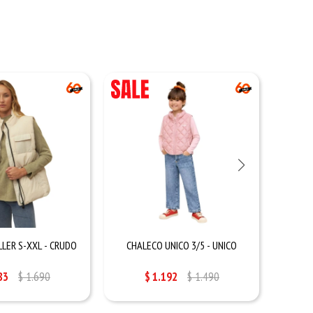
LER S-XXL - CRUDO
CHALECO UNICO 3/5 - UNICO
CAMP
83
$
1.690
$
1.192
$
1.490