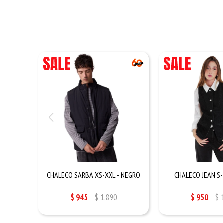
CHALECO SARBA XS-XXL - NEGRO
CHALECO JEAN S-
$
945
$
1.890
$
950
$