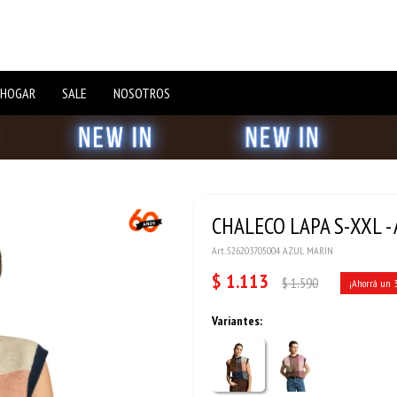
 HOGAR
SALE
NOSOTROS
CHALECO LAPA S-XXL -
526203705004 AZUL MARIN
$
1.113
$
1.590
Variantes: