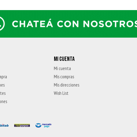
MI CUENTA
Mi cuenta
mpra
Mis compras
nes
Mis direcciones
ntes
Wish List
iones