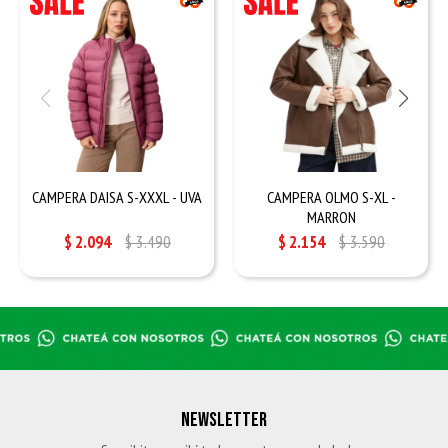
CAMPERA DAISA S-XXXL - UVA
CAMPERA OLMO S-XL -
MARRON
$
2.094
$
3.490
$
2.154
$
3.590
NEWSLETTER