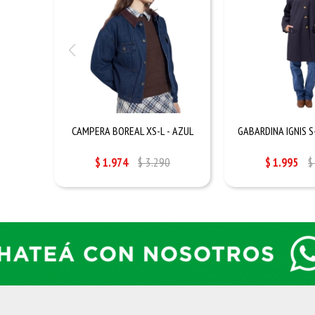
CAMPERA BOREAL XS-L - AZUL
GABARDINA IGNIS S
$
1.974
$
3.290
$
1.995
$