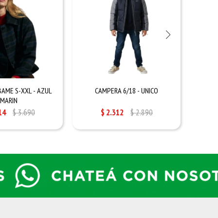
AME S-XXL - AZUL
CAMPERA 6/18 - UNICO
CAMPER
MARIN
14
$
3.690
$
2.312
$
2.890