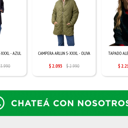
-XXXL - AZUL
CAMPERA ARLUN S-XXXL - OLIVA
TAPADO ALB
3.990
$
2.093
$
2.990
$
2.2