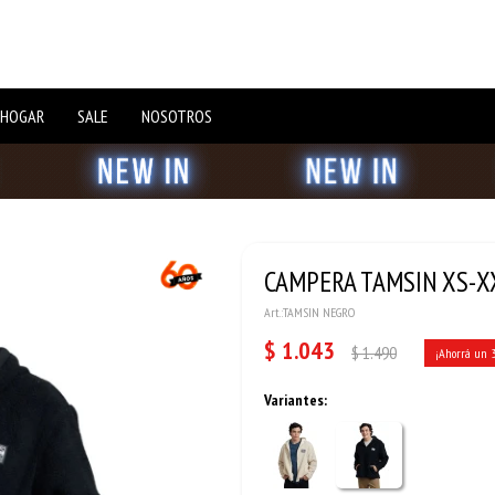
 HOGAR
SALE
NOSOTROS
CAMPERA TAMSIN XS-X
TAMSIN NEGRO
$
1.043
$
1.490
Variantes: