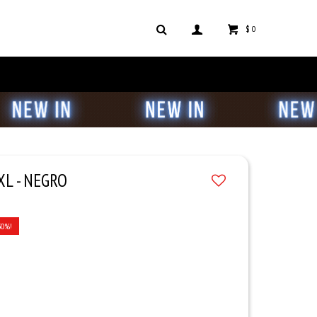
$
0
XL - NEGRO
30