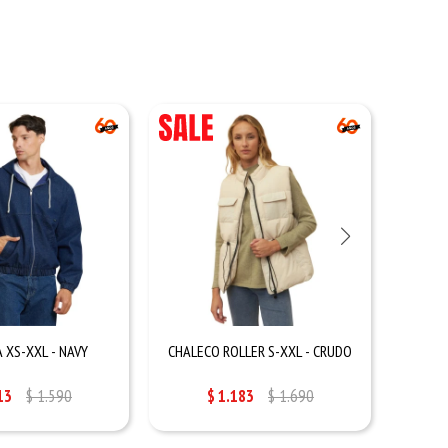
 XS-XXL - NAVY
CHALECO ROLLER S-XXL - CRUDO
CHA
13
$
1.590
$
1.183
$
1.690