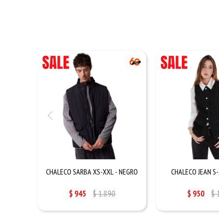
CHALECO SARBA XS-XXL - NEGRO
CHALECO JEAN S-
$
945
$
1.890
$
950
$