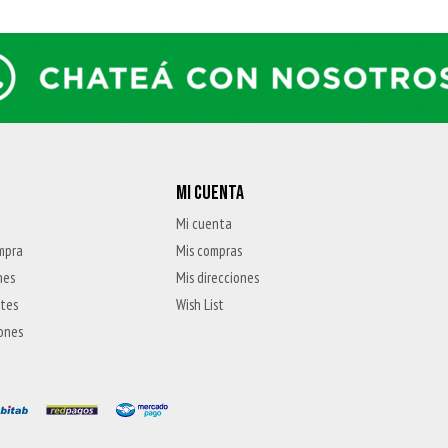
MI CUENTA
Mi cuenta
mpra
Mis compras
nes
Mis direcciones
ntes
Wish List
iones