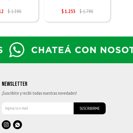
12
$
1.390
$
1.253
$
1.790
NEWSLETTER
¡Suscribite y recibí todas nuestras novedades!
SUSCRIBIRME

