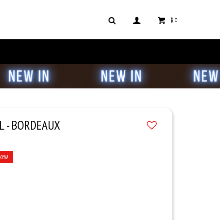
$
0
L - BORDEAUX
40