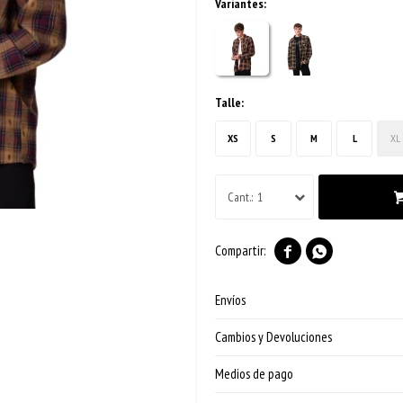
Variantes:
Talle:
XS
S
M
L
XL
1


Envíos
Cambios y Devoluciones
Medios de pago