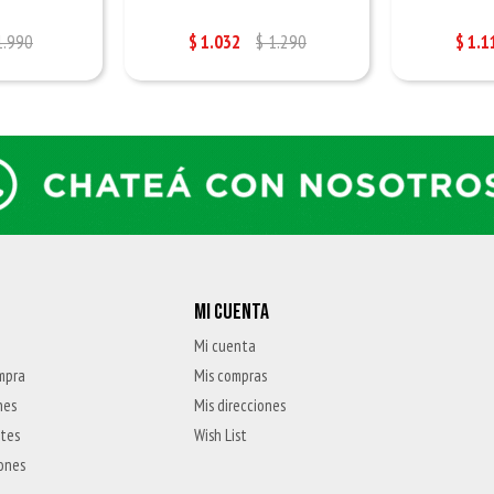
1.990
$
1.032
$
1.290
$
1.1
MI CUENTA
Mi cuenta
mpra
Mis compras
nes
Mis direcciones
ntes
Wish List
iones