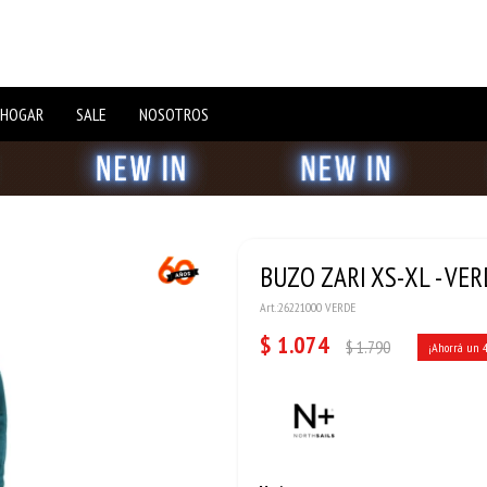
 HOGAR
SALE
NOSOTROS
BUZO ZARI XS-XL - VE
26221000 VERDE
$
1.074
$
1.790