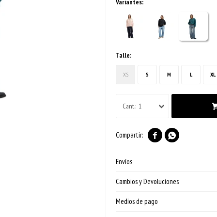
Variantes:
Talle:
XS
S
M
L
XL
1


Envíos
Cambios y Devoluciones
Medios de pago