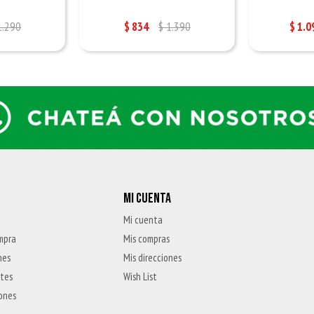
1.290
$
834
$
1.390
$
1.0
MI CUENTA
Mi cuenta
mpra
Mis compras
nes
Mis direcciones
ntes
Wish List
iones