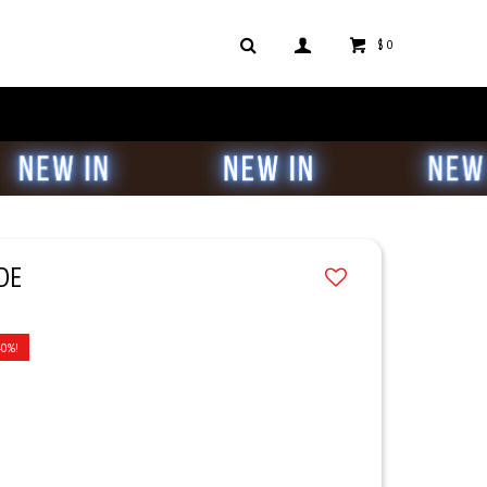
$
0
RDE
40