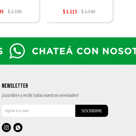
95
$
2.190
$
1.113
$
1.590
NEWSLETTER
¡Suscribite y recibí todas nuestras novedades!
SUSCRIBIRME

