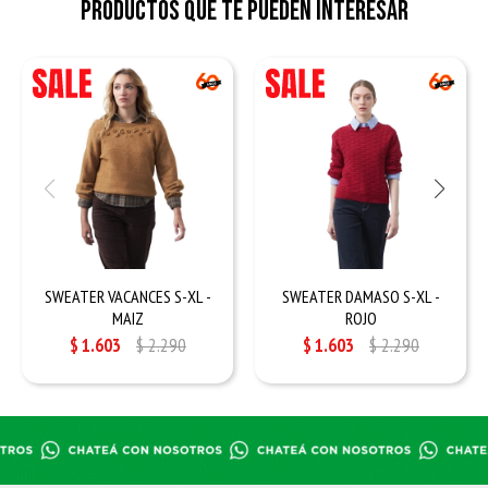
Productos que te pueden interesar
SWEATER VACANCES S-XL -
SWEATER DAMASO S-XL -
MAIZ
ROJO
$
1.603
$
2.290
$
1.603
$
2.290