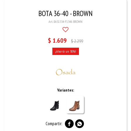
BOTA 36-40 - BROWN
8AS1334-F1346 BROWN
$
1.609
$
2.299
30
Variantes:

