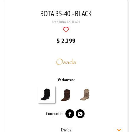
BOTA 35-40 - BLACK
SK8985-L20 BLACK
$
2.299
Variantes:


Envíos