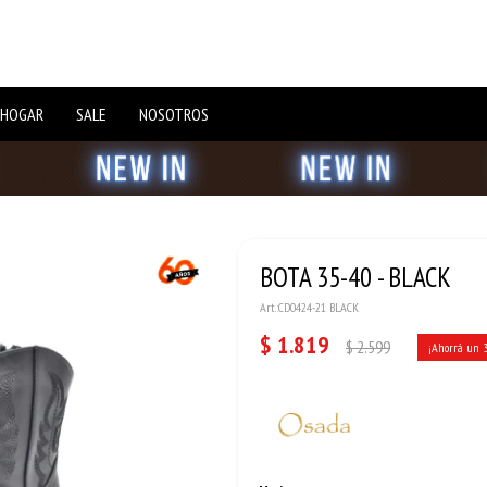
 HOGAR
SALE
NOSOTROS
BOTA 35-40 - BLACK
CD0424-21 BLACK
$
1.819
$
2.599