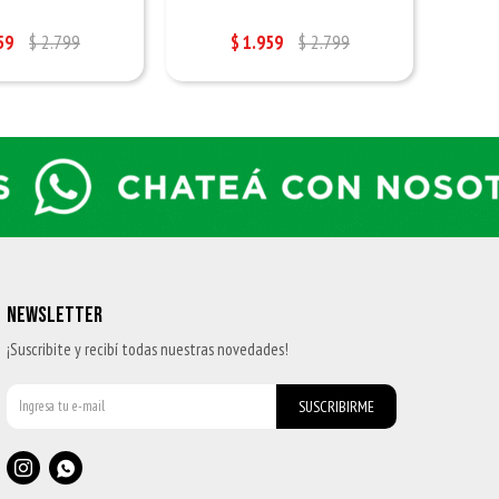
59
$
2.799
$
1.959
$
2.799
NEWSLETTER
¡Suscribite y recibí todas nuestras novedades!
SUSCRIBIRME

