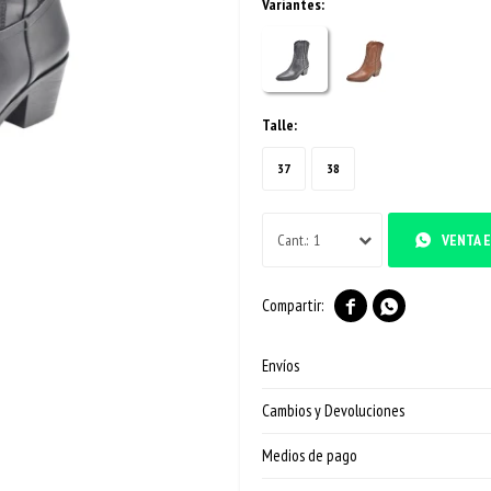
Variantes:
Talle:
37
38
1
VENTA E


Envíos
Cambios y Devoluciones
Medios de pago