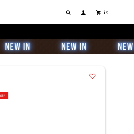
$
0
30