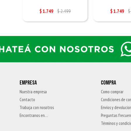
$
1.749
$
2.499
$
1.749
$
EMPRESA
COMPRA
Nuestra empresa
Como comprar
Contacto
Condiciones de co
Trabaja con nosotros
Envíos y devolucio
Encontranos en…
Preguntas frecue
Términos y condic