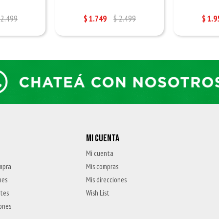
2.499
$
1.749
$
2.499
$
1.9
MI CUENTA
Mi cuenta
mpra
Mis compras
nes
Mis direcciones
ntes
Wish List
iones