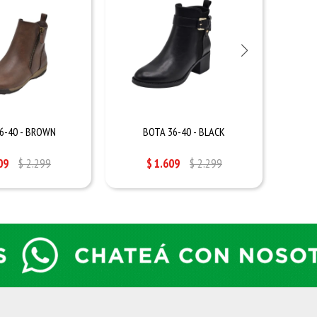
6-40 - BROWN
BOTA 36-40 - BLACK
09
$
2.299
$
1.609
$
2.299