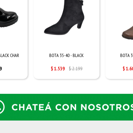
BLACK CHAR
BOTA 35-40 - BLACK
BOTA 3
9
$
1.539
$
2.199
$
1.6