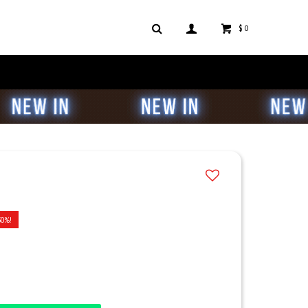
$
0
30