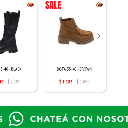
5-40 - BLACK
BOTA 35-40 - BROWN
49
$
2.299
$
1.183
$
1.690