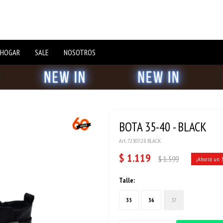
 HOGAR
SALE
NOSOTROS
BOTA 35-40 - BLACK
72307-28 BLACK
$
1.119
$
1.599
Talle:
35
36
37