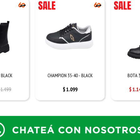
- BLACK
CHAMPION 35-40 - BLACK
BOTA 3
1.499
$
1.099
$
1.1