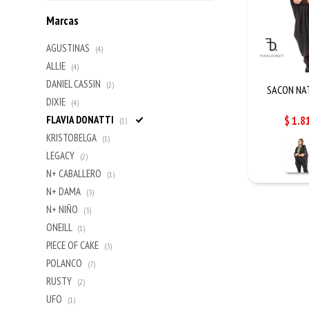
Marcas
AGUSTINAS
(4)
ALLIE
(4)
DANIEL CASSIN
(2)
SACON NAT
DIXIE
(4)
$
1.8
FLAVIA DONATTI
(1)
KRISTOBELGA
(1)
LEGACY
(2)
N+ CABALLERO
(1)
N+ DAMA
(3)
N+ NIÑO
(3)
ONEILL
(1)
PIECE OF CAKE
(3)
POLANCO
(7)
RUSTY
(2)
UFO
(1)