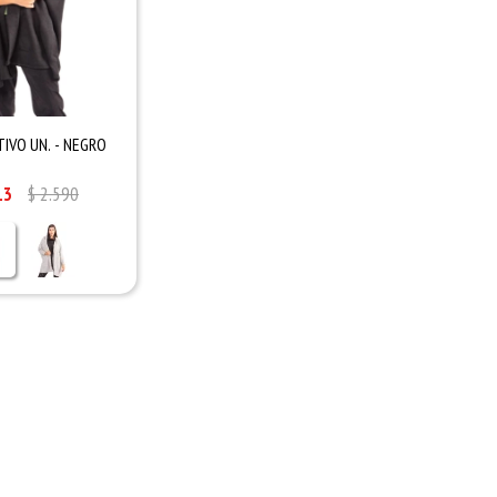
IVO UN. - NEGRO
13
$
2.590