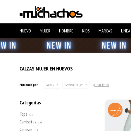
NUEVO
MUJER
HOMBRE
KIDS
MARCAS
LINEA
CALZAS MUJER EN NUEVOS
Filtrando por:
Calzas
Sección:
Mujer
Quitar filtros
Categorías
Tops
(1)
Camisetas
(3)
Camisas
(1)