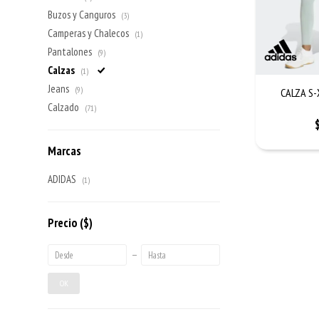
Buzos y Canguros
(3)
Camperas y Chalecos
(1)
Pantalones
(9)
Calzas
(1)
Jeans
(9)
CALZA S-
Calzado
(71)
Marcas
ADIDAS
(1)
Precio
($)
OK