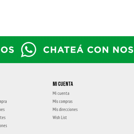
MI CUENTA
Mi cuenta
mpra
Mis compras
nes
Mis direcciones
ntes
Wish List
iones