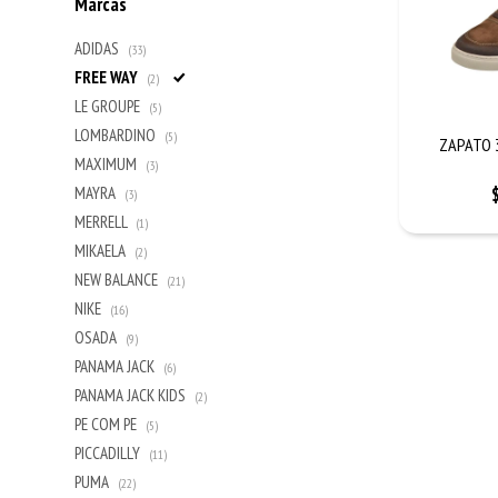
Marcas
ADIDAS
(33)
FREE WAY
(2)
LE GROUPE
(5)
LOMBARDINO
(5)
ZAPATO 
MAXIMUM
(3)
MAYRA
(3)
MERRELL
(1)
MIKAELA
(2)
NEW BALANCE
(21)
NIKE
(16)
OSADA
(9)
PANAMA JACK
(6)
PANAMA JACK KIDS
(2)
PE COM PE
(5)
PICCADILLY
(11)
PUMA
(22)