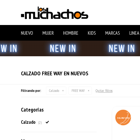
NUEVO
MUJER
HOMBRE
KIDS
MARCAS
LINEA
CALZADO FREE WAY EN NUEVOS
Filtrando por:
Calzado
FREE WAY
Quitar filtros
Categorías
Calzado
(2)