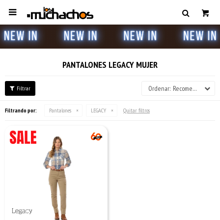

PANTALONES LEGACY MUJER
Recomendados
Filtrando por:
Pantalones
LEGACY
Quitar filtros