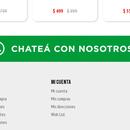
799
$
499
$
999
$
5
MI CUENTA
Mi cuenta
mpra
Mis compras
nes
Mis direcciones
ntes
Wish List
iones