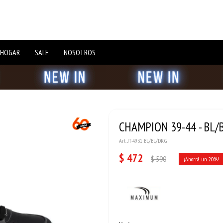
 HOGAR
SALE
NOSOTROS
CHAMPION 39-44 - BL/
JT-4931 BL/BL/DK.G
$
472
$
590
20