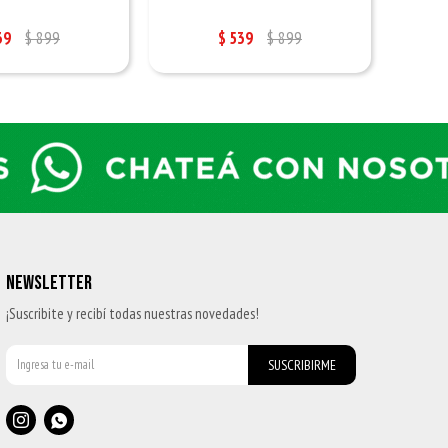
39
$
899
$
539
$
899
NEWSLETTER
¡Suscribite y recibí todas nuestras novedades!
SUSCRIBIRME

