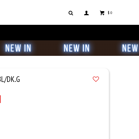
$
0
BL/DK.G