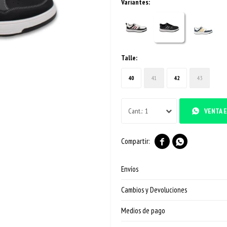
Variantes:
Talle:
40
41
42
43
1
VENTA E


Envíos
Cambios y Devoluciones
Medios de pago