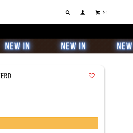
$
0
VERD