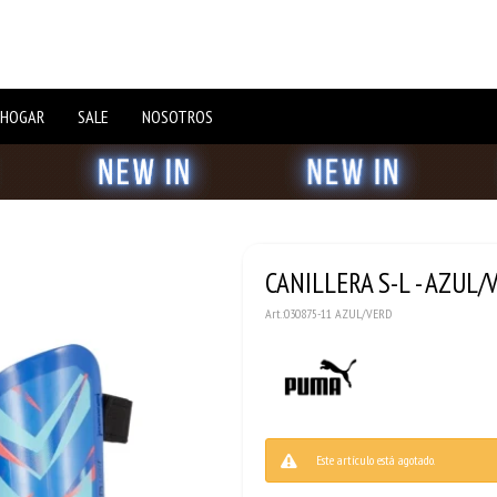
 HOGAR
SALE
NOSOTROS
CANILLERA S-L - AZUL/
030875-11 AZUL/VERD
Este artículo está agotado.