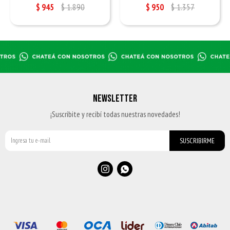
$
945
$
1.890
$
950
$
1.357
NEWSLETTER
¡Suscribite y recibí todas nuestras novedades!
SUSCRIBIRME

