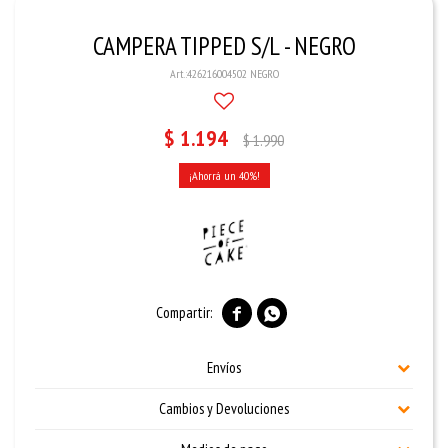
CAMPERA TIPPED S/L - NEGRO
426216004502 NEGRO
$
1.194
$
1.990
40


Envíos
Cambios y Devoluciones