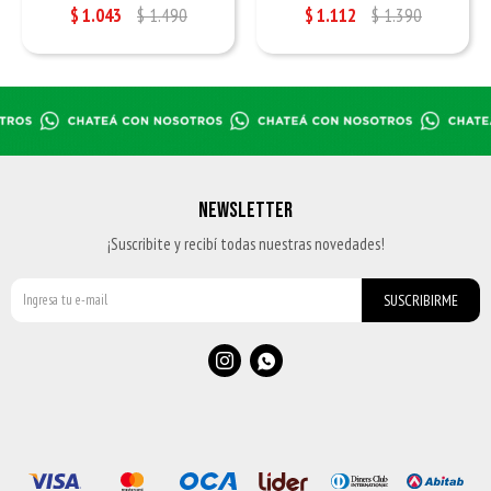
$
1.043
$
1.490
$
1.112
$
1.390
NEWSLETTER
¡Suscribite y recibí todas nuestras novedades!
SUSCRIBIRME

