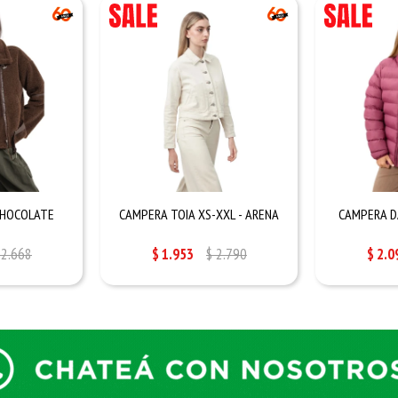
CHOCOLATE
CAMPERA TOIA XS-XXL - ARENA
CAMPERA DA
2.668
$
1.953
$
2.790
$
2.0