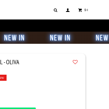
$
0
 - OLIVA
30