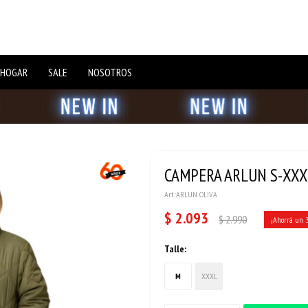
 HOGAR
SALE
NOSOTROS
CAMPERA ARLUN S-XXXL
ARLUN OLIVA
$
2.093
$
2.990
Talle:
M
XXXL