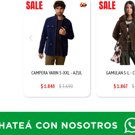
CAMPERA VARIN S-XXL - AZUL
GAMULAN S-L - 
$
1.845
$
3.690
$
1.867
$