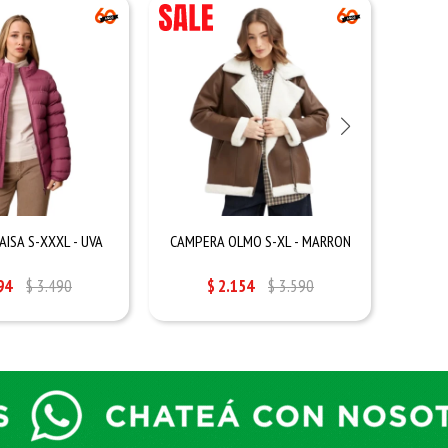
ISA S-XXXL - UVA
CAMPERA OLMO S-XL - MARRON
TAPA
94
$
3.490
$
2.154
$
3.590