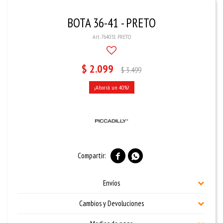
BOTA 36-41 - PRETO
764031 PRETO
$
2.099
$
3.499
40


Envíos
Cambios y Devoluciones