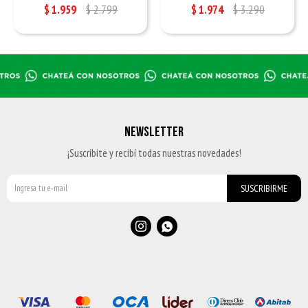
$
1.959
$
2.799
$
1.974
$
3.290
NEWSLETTER
¡Suscribite y recibí todas nuestras novedades!
SUSCRIBIRME

