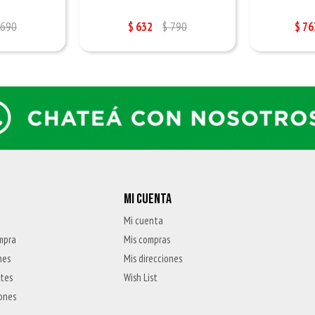
690
$
632
$
790
$
76
MI CUENTA
Mi cuenta
mpra
Mis compras
nes
Mis direcciones
ntes
Wish List
iones