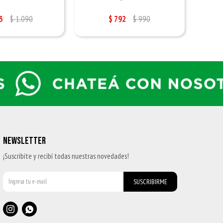
3
$
1.090
$
792
$
990
NEWSLETTER
¡Suscribite y recibí todas nuestras novedades!
SUSCRIBIRME

