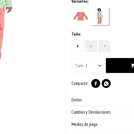
Variantes:
Talle:
4
6
8
1


Envíos
Cambios y Devoluciones
Medios de pago