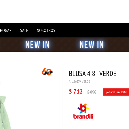
 HOGAR
SALE
NOSOTROS
BLUSA 4-8 - VERDE
56379 VERDE
$
712
$
890
20