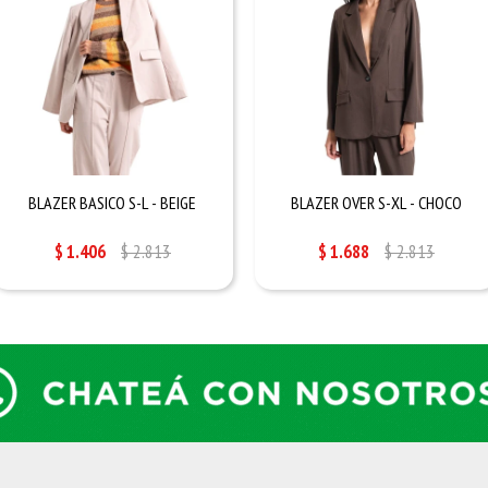
BLAZER BASICO S-L - BEIGE
BLAZER OVER S-XL - CHOCO
$
1.406
$
2.813
$
1.688
$
2.813