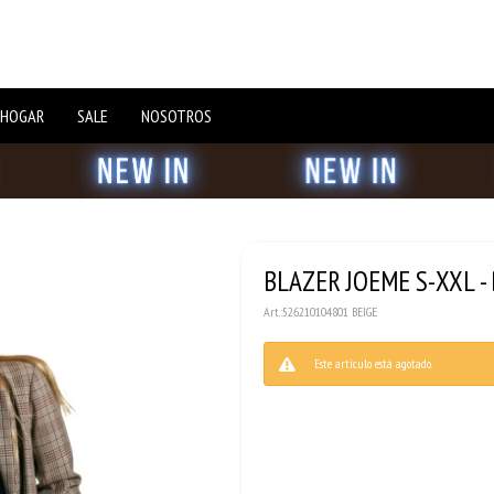
 HOGAR
SALE
NOSOTROS
BLAZER JOEME S-XXL - 
526210104801 BEIGE
Este artículo está agotado.