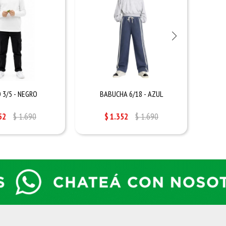
 3/5 - NEGRO
BABUCHA 6/18 - AZUL
B
52
$
1.690
$
1.352
$
1.690