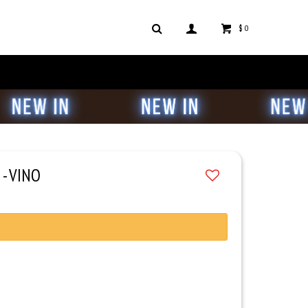
$
0
- VINO