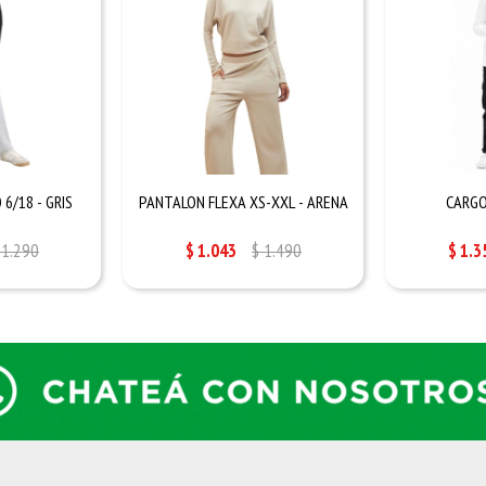
6/18 - GRIS
PANTALON FLEXA XS-XXL - ARENA
CARGO
1.290
$
1.043
$
1.490
$
1.3