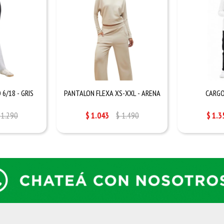
6/18 - GRIS
PANTALON FLEXA XS-XXL - ARENA
CARGO
1.290
$
1.043
$
1.490
$
1.3