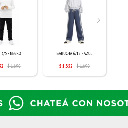
 3/5 - NEGRO
BABUCHA 6/18 - AZUL
B
52
$
1.690
$
1.352
$
1.690